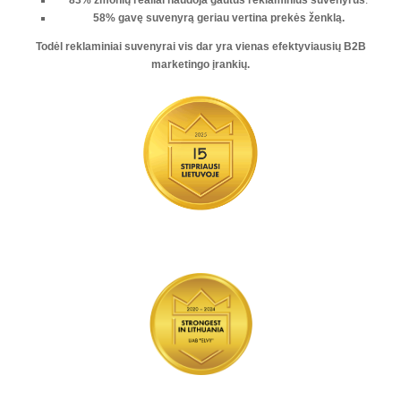
83% žmonių realiai naudoja gautus reklaminius suvenyrus
.
58% gavę suvenyrą geriau vertina prekės ženklą.
Todėl reklaminiai suvenyrai vis dar yra vienas
efektyviausių B2B
marketingo įrankių
.