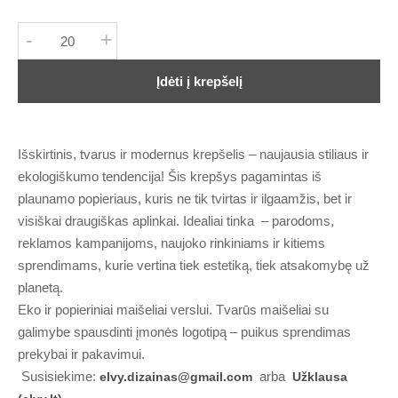
-
+
Įdėti į krepšelį
Išskirtinis, tvarus ir modernus krepšelis – naujausia stiliaus ir
ekologiškumo tendencija! Šis krepšys pagamintas iš
plaunamo popieriaus, kuris ne tik tvirtas ir ilgaamžis, bet ir
visiškai draugiškas aplinkai. Idealiai tinka – parodoms,
reklamos kampanijoms, naujoko rinkiniams ir kitiems
sprendimams, kurie vertina tiek estetiką, tiek atsakomybę už
planetą.
Eko ir popieriniai maišeliai verslui. Tvarūs maišeliai su
galimybe spausdinti įmonės logotipą – puikus sprendimas
prekybai ir pakavimui.
Susisiekime:
arba
elvy.dizainas@gmail.com
Užklausa