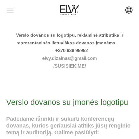
Verslo dovanos su logotipu, reklaminė atributika ir
reprezentacinės lietuviškos dovanos įmonėms.
+370 636 95952
elvy.dizainas@gmail.com
/SUSISIEKIME/
Verslo dovanos su įmonės logotipu
Padedame išrinkti ir sukurti konferencijų
dovanas, kurios geriausiai atitiks jūsų renginio
temą ir auditoriją. Galime pasiūlyti: