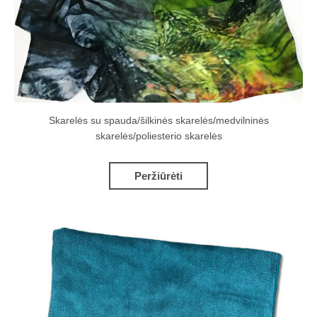
Skarelės su spauda/šilkinės skarelės/medvilninės
skarelės/poliesterio skarelės
Peržiūrėti