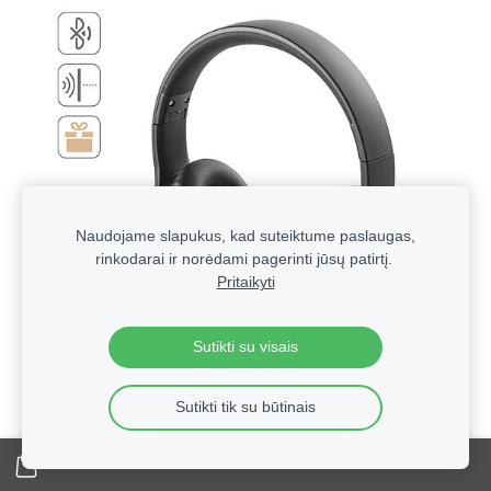
Naudojame slapukus, kad suteiktume paslaugas,
rinkodarai ir norėdami pagerinti jūsų patirtį.
Pritaikyti
Sutikti su visais
Sutikti tik su būtinais
Technologinės verslo dovanos su logotipu | Reklaminė
elektronika