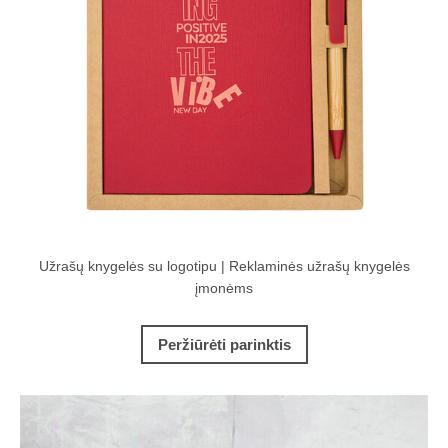
Užrašų knygelės su logotipu | Reklaminės užrašų knygelės
įmonėms
Peržiūrėti parinktis