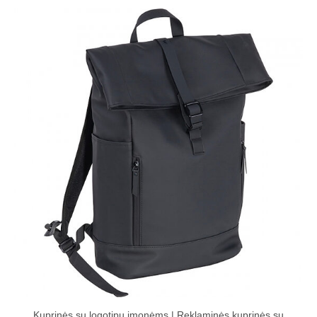
Kuprinės su logotipu įmonėms | Reklaminės kuprinės su