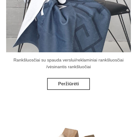
Rankšluosčiai su spauda verslui/reklaminiai rankšluosčiai
/vėsinantis rankšluočiai
Peržiūrėti