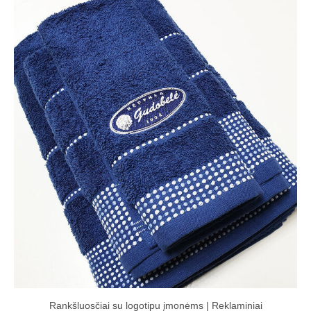
Rankšluosčiai su logotipu įmonėms | Reklaminiai