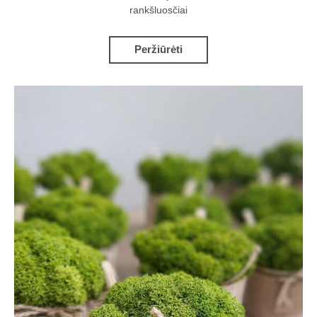
rankšluosčiai
Peržiūrėti