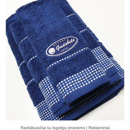
Rankšluosčiai su logotipu įmonėms | Reklaminiai