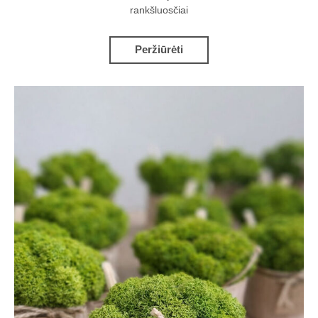
rankšluosčiai
Peržiūrėti