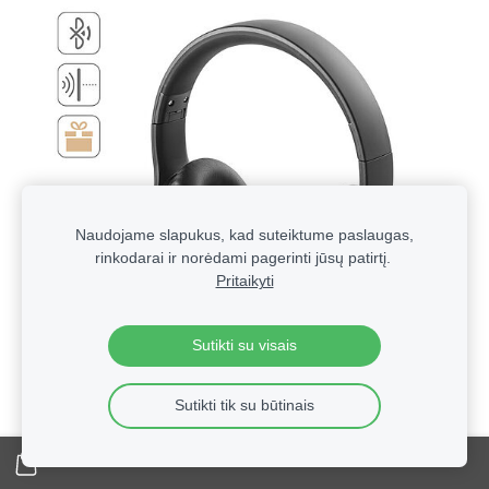
Naudojame slapukus, kad suteiktume paslaugas,
rinkodarai ir norėdami pagerinti jūsų patirtį.
Pritaikyti
Sutikti su visais
Sutikti tik su būtinais
Technologinės verslo dovanos su logotipu | Reklaminė
elektronika