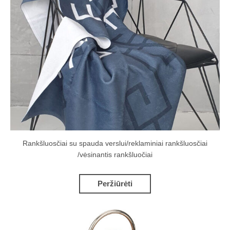
Rankšluosčiai su spauda verslui/reklaminiai rankšluosčiai
/vėsinantis rankšluočiai
Peržiūrėti