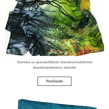
Skarelės su spauda/šilkinės skarelės/medvilninės
skarelės/poliesterio skarelės
Peržiūrėti