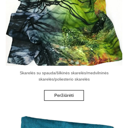
Skarelės su spauda/šilkinės skarelės/medvilninės
skarelės/poliesterio skarelės
Peržiūrėti