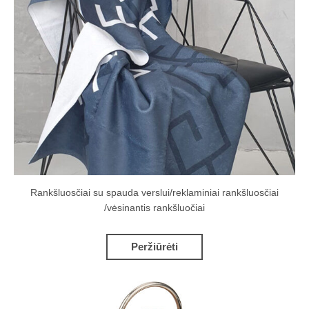
Rankšluosčiai su spauda verslui/reklaminiai rankšluosčiai
/vėsinantis rankšluočiai
Peržiūrėti