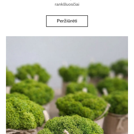
rankšluosčiai
Peržiūrėti