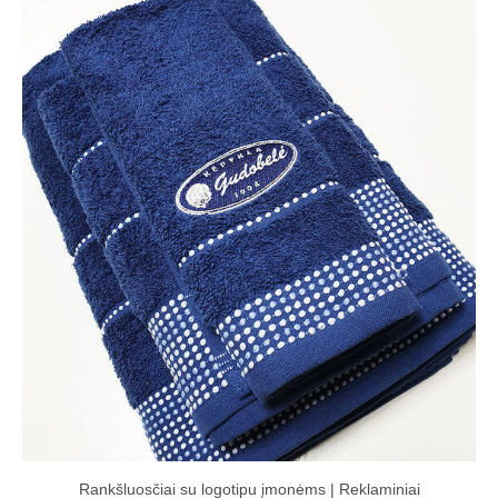
Rankšluosčiai su logotipu įmonėms | Reklaminiai