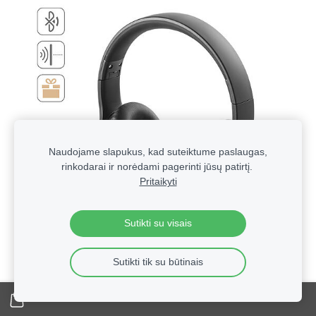
Naudojame slapukus, kad suteiktume paslaugas,
rinkodarai ir norėdami pagerinti jūsų patirtį.
Pritaikyti
Sutikti su visais
Sutikti tik su būtinais
Technologinės verslo dovanos su logotipu | Reklaminė
elektronika