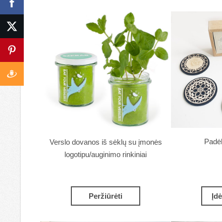
Padėk
Verslo dovanos iš sėklų su įmonės
logotipu/auginimo rinkiniai
Peržiūrėti
Įdė