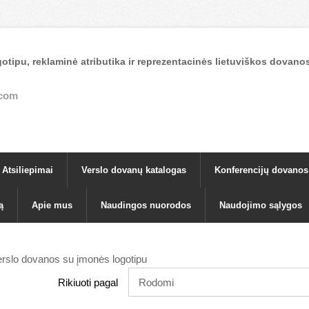
otipu, reklaminė atributika ir reprezentacinės lietuviškos dova
.com
Atsiliepimai
Verslo dovanų katalogas
Konferencijų dovanos
ą
Apie mus
Naudingos nuorodos
Naudojimo sąlygos
rslo dovanos su įmonės logotipu
Rikiuoti pagal