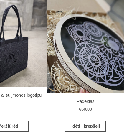
šiai su įmonės logotipu
Padėklas
€50.00
Peržiūrėti
Įdėti į krepšelį