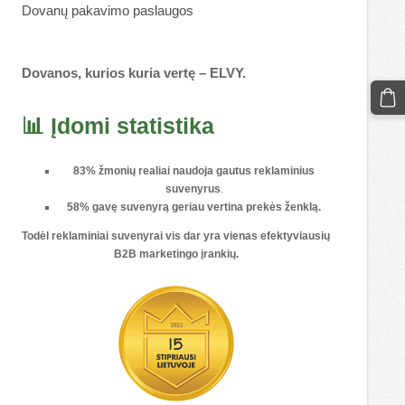
Dovanų pakavimo paslaugos
Dovanos, kurios kuria vertę – ELVY.
📊 Įdomi statistika
83% žmonių realiai naudoja gautus reklaminius
suvenyrus
.
58% gavę suvenyrą geriau vertina prekės ženklą.
Todėl reklaminiai suvenyrai vis dar yra vienas
efektyviausių
B2B marketingo įrankių
.