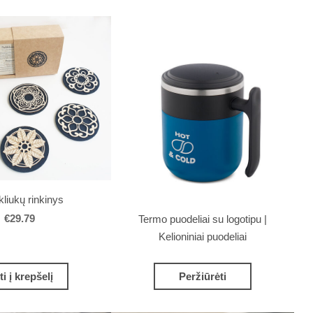
liukų rinkinys
€29.79
Termo puodeliai su logotipu |
Kelioniniai puodeliai
ti į krepšelį
Peržiūrėti