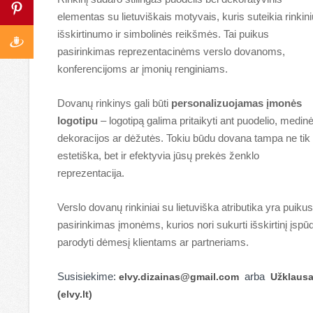
elementas su lietuviškais motyvais, kuris suteikia rinkini
išskirtinumo ir simbolinės reikšmės. Tai puikus
pasirinkimas reprezentacinėms verslo dovanoms,
konferencijoms ar įmonių renginiams.
Dovanų rinkinys gali būti
personalizuojamas įmonės
logotipu
– logotipą galima pritaikyti ant puodelio, medin
dekoracijos ar dėžutės. Tokiu būdu dovana tampa ne tik
estetiška, bet ir efektyvia jūsų prekės ženklo
reprezentacija.
Verslo dovanų rinkiniai su lietuviška atributika yra puikus
pasirinkimas įmonėms, kurios nori sukurti išskirtinį įspūdį
parodyti dėmesį klientams ar partneriams.
Susisiekime:
arba
elvy.dizainas@gmail.com
Užklaus
(elvy.lt)