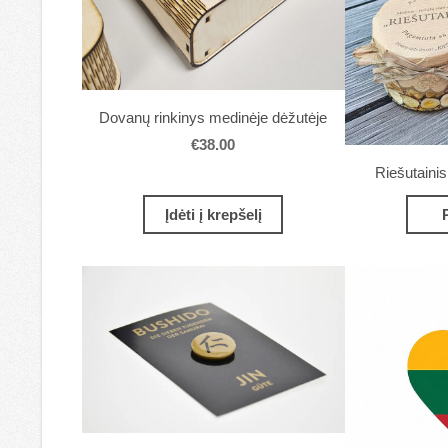
Dovanų rinkinys medinėje dėžutėje
€38.00
Riešutaini
Įdėti į krepšelį