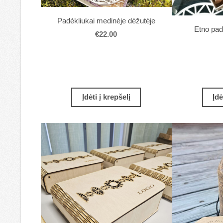
Padėkliukai medinėje dėžutėje
Etno pad
€22.00
Įdėti į krepšelį
Įdė