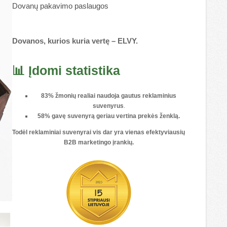
Dovanų pakavimo paslaugos
Dovanos, kurios kuria vertę – ELVY.
📊 Įdomi statistika
83% žmonių realiai naudoja gautus reklaminius
suvenyrus
.
58% gavę suvenyrą geriau vertina prekės ženklą.
Todėl reklaminiai suvenyrai vis dar yra vienas
efektyviausių
B2B marketingo įrankių
.