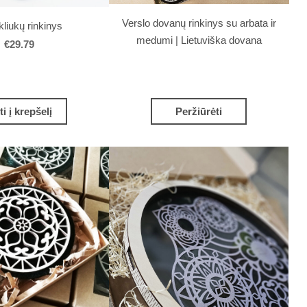
Verslo dovanų rinkinys su arbata ir
liukų rinkinys
medumi | Lietuviška dovana
€29.79
ti į krepšelį
Peržiūrėti