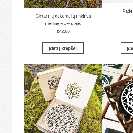
Padėk
Gintarinių dekoracijų rinkinys
medinėje dėžutėje.
€42.00
Įdėti į krepšelį
Įdė