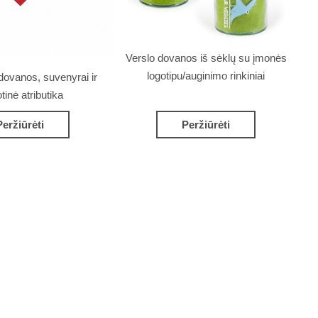
Verslo dovanos iš sėklų su įmonės
logotipu/auginimo rinkiniai
dovanos, suvenyrai ir
otinė atributika
Peržiūrėti
Peržiūrėti