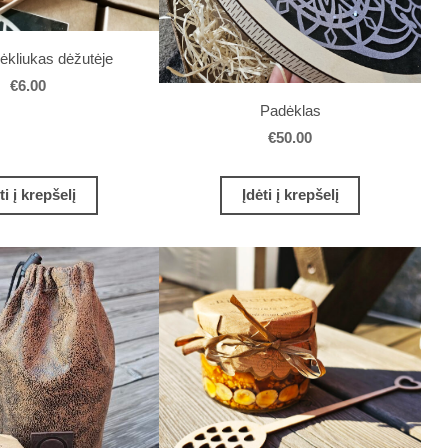
ėkliukas dėžutėje
€6.00
Padėklas
€50.00
ti į krepšelį
Įdėti į krepšelį