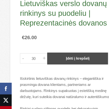
Lietuviškas verslo dovanų
rinkinys su puodeliu |
Reprezentacinės dovanos
€26.00
-
+
Įdėti į krepšelį
Išskirtinis lietuviškas dovanų rinkinys – elegantiška ir
prasminga dovana klientams, partneriams ar
darbuotojams. Rinkinys supakuotas į estetišką medinę
dėžutę, kuri suteikia dovanai natūralumo ir autentiškumo
Rinkinį sudaro stilingas puodelis bei dekoratyvinis