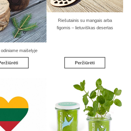
Riešutainis su mangais arba
figomis – lietuviškas desertas
s odiniame maišelyje
Peržiūrėti
Peržiūrėti