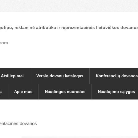
otipu, reklaminė atributika ir reprezentacinės lietuviškos dova
.com
Atsiliepimai
Verslo dovanų katalogas
Konferencijų dovanos
ą
Apie mus
Naudingos nuorodos
Naudojimo sąlygos
zentacinės dovanos