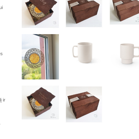
ui
ės
 ir
a