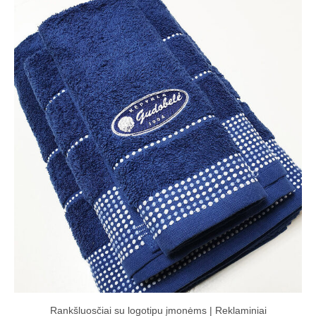
Rankšluosčiai su logotipu įmonėms | Reklaminiai