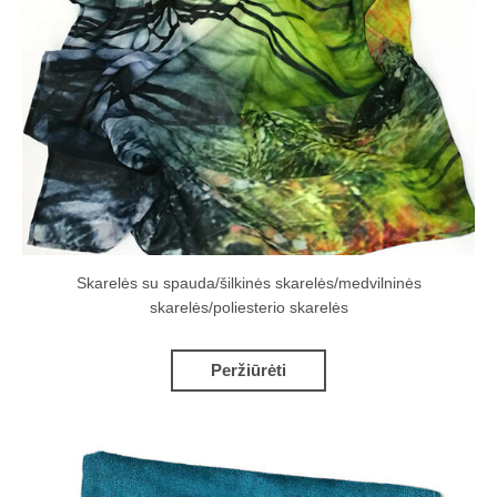
Skarelės su spauda/šilkinės skarelės/medvilninės
skarelės/poliesterio skarelės
Peržiūrėti