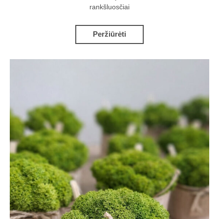
rankšluosčiai
Peržiūrėti