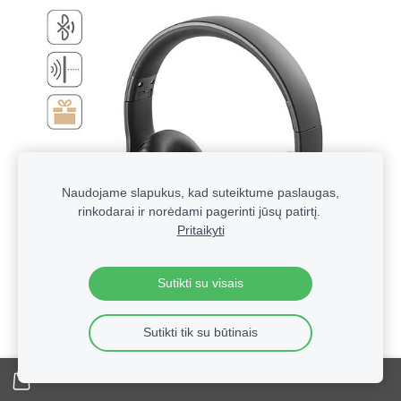
Naudojame slapukus, kad suteiktume paslaugas,
rinkodarai ir norėdami pagerinti jūsų patirtį.
Pritaikyti
Sutikti su visais
Sutikti tik su būtinais
Technologinės verslo dovanos su logotipu | Reklaminė
elektronika