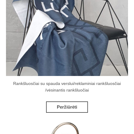
Rankšluosčiai su spauda verslui/reklaminiai rankšluosčiai
/vėsinantis rankšluočiai
Peržiūrėti